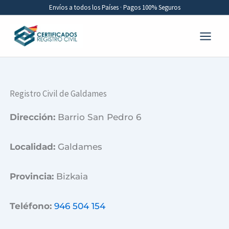
Ir
Envíos a todos los Países · Pagos 100% Seguros
al
contenido
Registro Civil de Galdames
Dirección:
Barrio San Pedro 6
Localidad:
Galdames
Provincia:
Bizkaia
Teléfono:
946 504 154