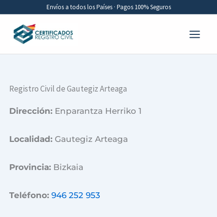
Ir
Envíos a todos los Países · Pagos 100% Seguros
al
contenido
Registro Civil de Gautegiz Arteaga
Dirección:
Enparantza Herriko 1
Localidad:
Gautegiz Arteaga
Provincia:
Bizkaia
Teléfono:
946 252 953