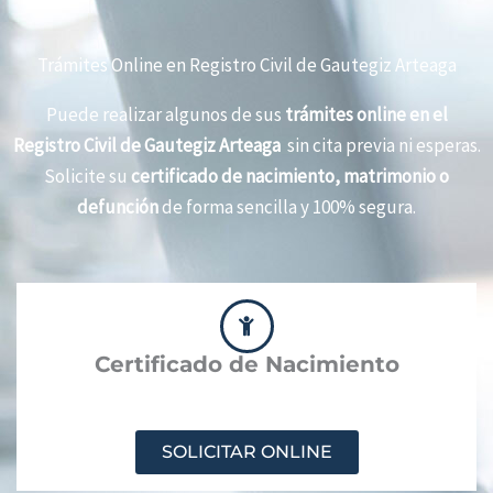
Trámites Online en Registro Civil de Gautegiz Arteaga
Puede realizar algunos de sus
trámites online en el
Registro Civil de Gautegiz Arteaga
sin cita previa ni esperas.
Solicite su
certificado de nacimiento, matrimonio o
defunción
de forma sencilla y 100% segura.
Certificado de Nacimiento
SOLICITAR ONLINE