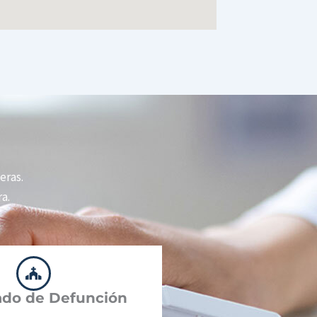
eras.
a.
cado de Defunción