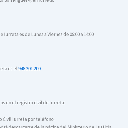
ta San Miguel 4, en Iurreta.
e Iurreta es de Lunes a Viernes de 09:00 a 14:00.
reta es el
946 201 200
s en el registro civil de Iurreta:
o Civil Iurreta por teléfono.
drá descargarse de la página del Ministerio de Justicia.