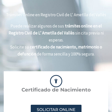
Trámites Online en Registro Civil de L' Ametlla del Vallès
Puede realizar algunos de sus
trámites online en el
Registro Civil de L’ Ametlla del Vallès
sin cita previa ni
esperas.
Solicite su
certificado de nacimiento, matrimonio o
defunción
de forma sencilla y 100% segura.
Certificado de Nacimiento
SOLICITAR ONLINE