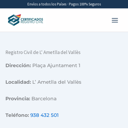
Ir
Envíos a todos los Países · Pagos 100% Seguros
al
contenido
Registro Civil de L' Ametlla del Vallès
Dirección:
Plaça Ajuntament 1
Localidad:
L’ Ametlla del Vallès
Provincia:
Barcelona
Teléfono:
938 432 501