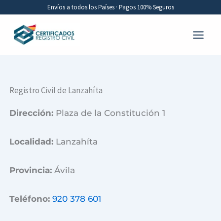
Ir
Envíos a todos los Países · Pagos 100% Seguros
al
contenido
Registro Civil de Lanzahíta
Dirección:
Plaza de la Constitución 1
Localidad:
Lanzahíta
Provincia:
Ávila
Teléfono:
920 378 601