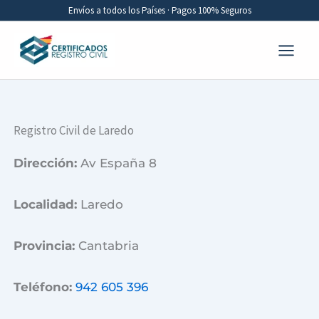
Ir
Envíos a todos los Países · Pagos 100% Seguros
al
contenido
Registro Civil de Laredo
Dirección:
Av España 8
Localidad:
Laredo
Provincia:
Cantabria
Teléfono:
942 605 396