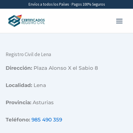
Ir
Envíos a todos los Países · Pagos 100% Seguros
al
contenido
Registro Civil de Lena
Dirección:
Plaza Alonso X el Sabio 8
Localidad:
Lena
Provincia:
Asturias
Teléfono:
985 490 359