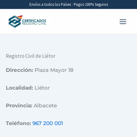
Ir
Envíos a todos los Países · Pagos 100% Seguros
al
contenido
Registro Civil de Liétor
Dirección:
Plaza Mayor 18
Localidad:
Liétor
Provincia:
Albacete
Teléfono:
967 200 001