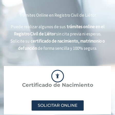
Trámites Online en Registro Civil de Liétor
Puede realizar algunos de sus
trámites online en el
Registro Civil de Liétor
sin cita previa ni esperas.
Solicite su
certificado de nacimiento, matrimonio o
defunción
de forma sencilla y 100% segura.
Certificado de Nacimiento
SOLICITAR ONLINE