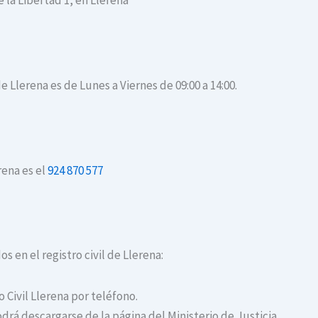
e la Libertad 1, en Llerena
de Llerena es de Lunes a Viernes de 09:00 a 14:00.
rena es el
924 870 577
s en el registro civil de Llerena:
o Civil Llerena por teléfono.
drá descargarse de la página del Ministerio de Justicia.