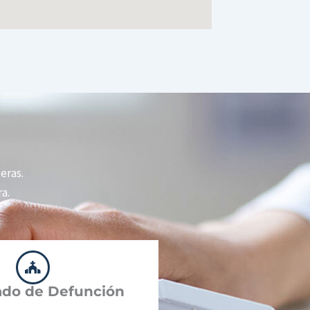
peras.
a.
cado de Defunción