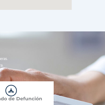
eras.
a.
cado de Defunción