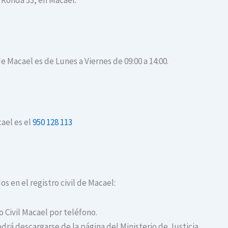
 Ronda 33, en Macael.
de Macael es de Lunes a Viernes de 09:00 a 14:00.
cael es el
950 128 113
os en el registro civil de Macael:
o Civil Macael por teléfono.
drá descargarse de la página del Ministerio de Justicia.