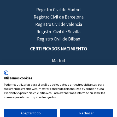
Registro Civil de Madrid
Registro Civil de Barcelona
Registro Civil de Valencia
Registro Civil de Sevilla
Registro Civil de Bilbao
CERTIFICADOS NACIMIENTO
Madrid
Barcelona
Sevilla
Utilizamos cookies
Valencia
Podemos utilizarlas para el análisis de los datos de nuestros visitantes, para
mejorar nuestro sitio web, mostrar contenido personalizado y brindarle una
Bilbao
excelente experiencia en el sitio web. Para obtener más información sobre las
cookies que utilizamos, abre los ajustes.
Aceptar todo
Rechazar