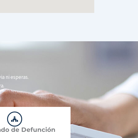
via ni esperas.
a.
cado de Defunción