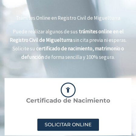
Trámites Online en Registro Civil de Miguelturra
Puede realizar algunos de sus
trámites online en el
Registro Civil de Miguelturra
sin cita previa ni esperas.
Solicite su
certificado de nacimiento, matrimonio o
defunción
de forma sencilla y 100% segura.
Certificado de Nacimiento
SOLICITAR ONLINE