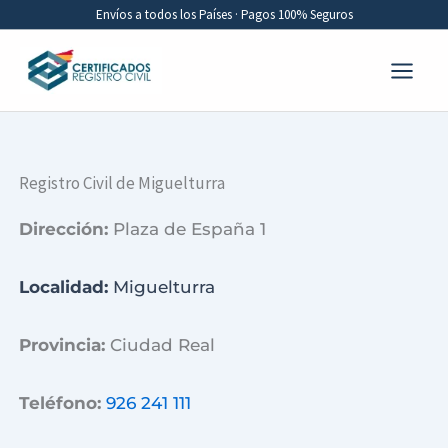
Ir
Envíos a todos los Países · Pagos 100% Seguros
al
contenido
Registro Civil de Miguelturra
Dirección:
Plaza de España 1
Localidad:
Miguelturra
Provincia:
Ciudad Real
Teléfono:
926 241 111