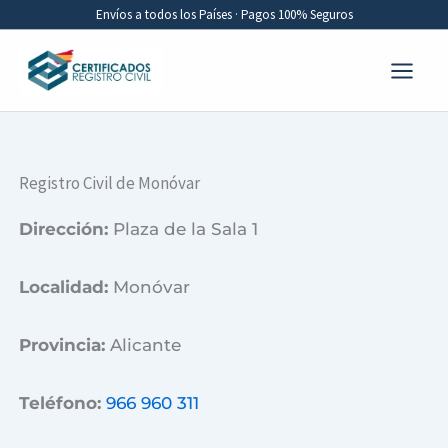
Ir
Envíos a todos los Países · Pagos 100% Seguros
al
contenido
Registro Civil de Monóvar
Dirección:
Plaza de la Sala 1
Localidad:
Monóvar
Provincia:
Alicante
Teléfono:
966 960 311