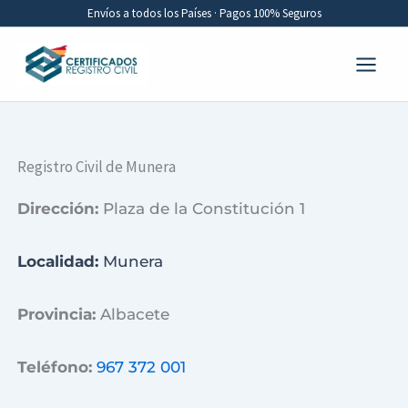
Ir
Envíos a todos los Países · Pagos 100% Seguros
al
contenido
Registro Civil de Munera
Dirección:
Plaza de la Constitución 1
Localidad:
Munera
Provincia:
Albacete
Teléfono:
967 372 001