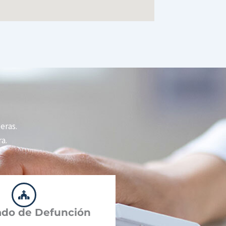
peras.
a.
cado de Defunción