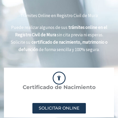
Trámites Online en Registro Civil de Mura
Puede realizar algunos de sus
trámites online en el
Registro Civil de Mura
sin cita previa ni esperas.
Solicite su
certificado de nacimiento, matrimonio o
defunción
de forma sencilla y 100% segura.
Certificado de Nacimiento
SOLICITAR ONLINE