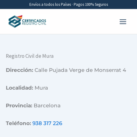
Ir
Envíos a todos los Países · Pagos 100% Seguros
al
contenido
Registro Civil de Mura
Dirección:
Calle Pujada Verge de Monserrat 4
Localidad:
Mura
Provincia:
Barcelona
Teléfono:
938 317 226