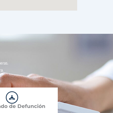
eras.
a.
cado de Defunción