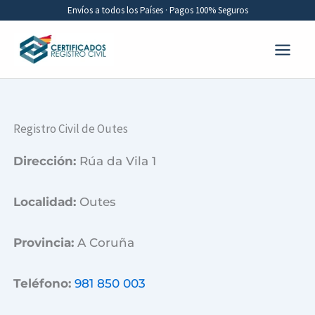
Ir
Envíos a todos los Países · Pagos 100% Seguros
al
contenido
Registro Civil de Outes
Dirección:
Rúa da Vila 1
Localidad:
Outes
Provincia:
A Coruña
Teléfono:
981 850 003