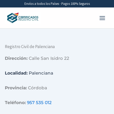
Ir
Envíos a todos los Países · Pagos 100% Seguros
al
contenido
Registro Civil de Palenciana
Dirección:
Calle San Isidro 22
Localidad:
Palenciana
Provincia:
Córdoba
Teléfono:
957 535 012