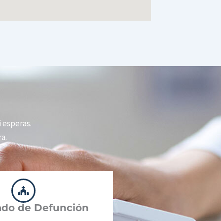
i esperas.
a.
cado de Defunción