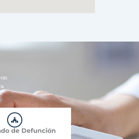
ras.
a.
cado de Defunción