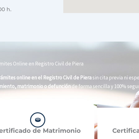
00 h.
mites Online en Registro Civil de Piera
rámites online en el Registro Civil de Piera
sin cita previa ni espe
imiento, matrimonio o defunción
de forma sencilla y 100% segur
ertificado de Matrimonio
Certifi