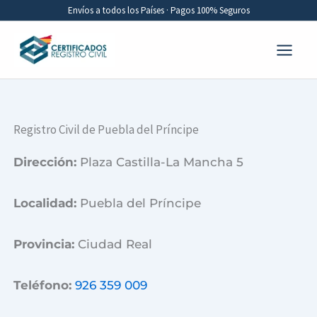
Ir
Envíos a todos los Países · Pagos 100% Seguros
al
contenido
Registro Civil de Puebla del Príncipe
Dirección:
Plaza Castilla-La Mancha 5
Localidad:
Puebla del Príncipe
Provincia:
Ciudad Real
Teléfono:
926 359 009