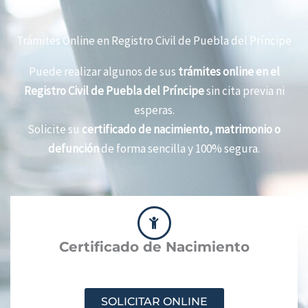
Trámites Online en Registro Civil de Puebla del Príncipe
Puede realizar algunos de sus
trámites online en el
Registro Civil de Puebla del Príncipe
sin cita previa ni
esperas.
Solicite su
certificado de nacimiento, matrimonio o
defunción
de forma sencilla y 100% segura.
Certificado de Nacimiento
SOLICITAR ONLINE