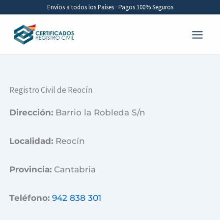
Ir
Envíos a todos los Países · Pagos 100% Seguros
al
contenido
Registro Civil de Reocín
Dirección:
Barrio la Robleda S/n
Localidad:
Reocín
Provincia:
Cantabria
Teléfono:
942 838 301