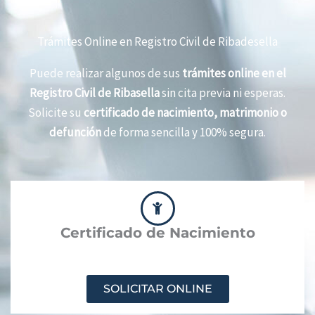
Trámites Online en Registro Civil de Ribadesella
Puede realizar algunos de sus
trámites online en el
Registro Civil de Ribasella
sin cita previa ni esperas.
Solicite su
certificado de nacimiento, matrimonio o
defunción
de forma sencilla y 100% segura.
Certificado de Nacimiento
SOLICITAR ONLINE