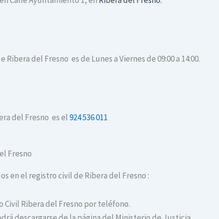
a en Calle Ayuntamiento 1, en
Ribera del Fresno.
de Ribera del Fresno es de Lunes a Viernes de 09:00 a 14:00.
bera del Fresno es el
924 536 011
del Fresno
os en el registro civil de Ribera del Fresno :
o Civil Ribera del Fresno por teléfono.
drá descargarse de la página del Ministerio de Justicia.