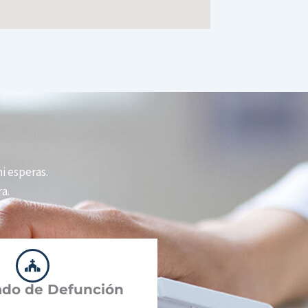
ni esperas.
a.
cado de Defunción