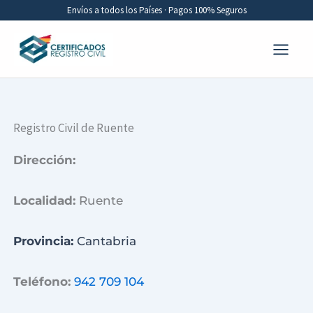
Ir
Envíos a todos los Países · Pagos 100% Seguros
al
contenido
Registro Civil de Ruente
Dirección:
Localidad:
Ruente
Provincia:
Cantabria
Teléfono:
942 709 104