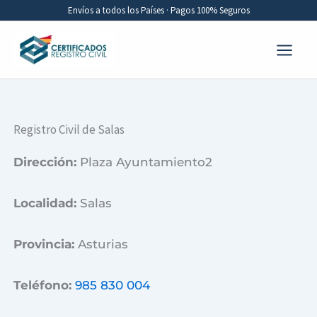
Ir
Envíos a todos los Países · Pagos 100% Seguros
al
contenido
Registro Civil de Salas
Dirección:
Plaza Ayuntamiento2
Localidad:
Salas
Provincia:
Asturias
Teléfono:
985 830 004