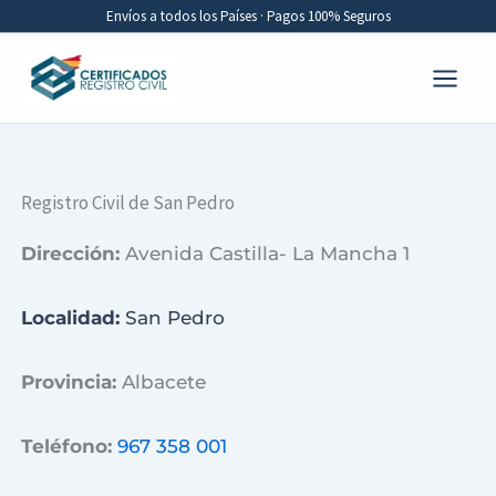
Ir
Envíos a todos los Países · Pagos 100% Seguros
al
contenido
Registro Civil de San Pedro
Dirección:
Avenida Castilla- La Mancha 1
Localidad:
San Pedro
Provincia:
Albacete
Teléfono:
967 358 001