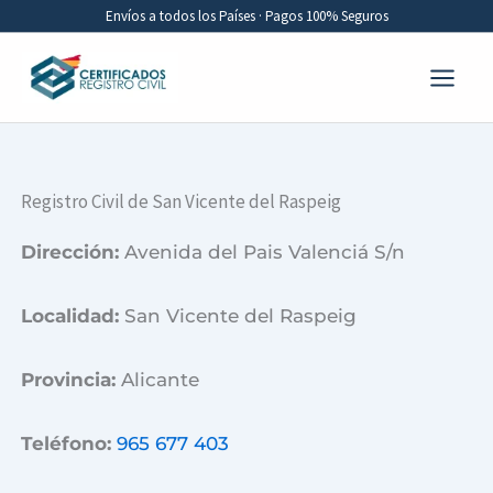
Ir
Envíos a todos los Países · Pagos 100% Seguros
al
contenido
Registro Civil de San Vicente del Raspeig
Dirección:
Avenida del Pais Valenciá S/n
Localidad:
San Vicente del Raspeig
Provincia:
Alicante
Teléfono:
965 677 403