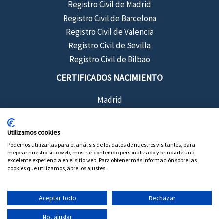
Registro Civil de Madrid
Registro Civil de Barcelona
Registro Civil de Valencia
Registro Civil de Sevilla
Registro Civil de Bilbao
CERTIFICADOS NACIMIENTO
Madrid
Barcelona
Sevilla
Utilizamos cookies
Valencia
Podemos utilizarlas para el análisis de los datos de nuestros visitantes, para
mejorar nuestro sitio web, mostrar contenido personalizado y brindarle una
Bilbao
excelente experiencia en el sitio web. Para obtener más información sobre las
cookies que utilizamos, abre los ajustes.
Aceptar todo
Rechazar
Copyright © 2026 Certificados de Registro Civil
No, ajustar