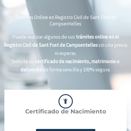
Trámites Online en Registro Civil de Sant Fost de
Campsentelles
Puede realizar algunos de sus
trámites online en el
Registro Civil de Sant Fost de Campsentelles
sin cita previa
ni esperas.
Solicite su
certificado de nacimiento, matrimonio o
defunción
de forma sencilla y 100% segura.
Certificado de Nacimiento