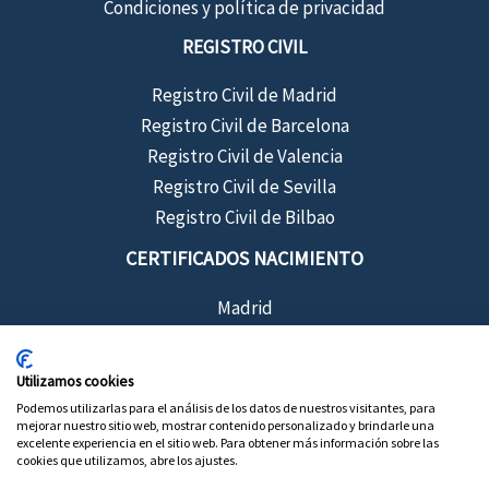
Condiciones y política de privacidad
REGISTRO CIVIL
Registro Civil de Madrid
Registro Civil de Barcelona
Registro Civil de Valencia
Registro Civil de Sevilla
Registro Civil de Bilbao
CERTIFICADOS NACIMIENTO
Madrid
Barcelona
Sevilla
Utilizamos cookies
Valencia
Podemos utilizarlas para el análisis de los datos de nuestros visitantes, para
mejorar nuestro sitio web, mostrar contenido personalizado y brindarle una
Bilbao
excelente experiencia en el sitio web. Para obtener más información sobre las
cookies que utilizamos, abre los ajustes.