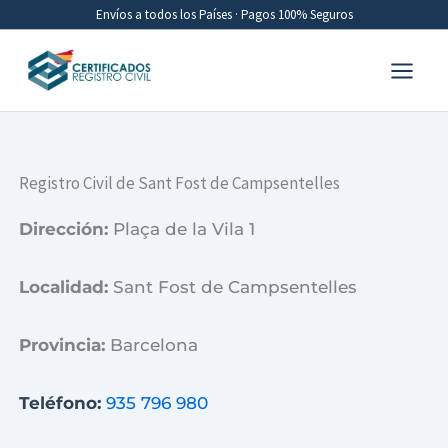
Ir
Envíos a todos los Países · Pagos 100% Seguros
al
contenido
Registro Civil de Sant Fost de Campsentelles
Dirección:
Plaça de la Vila 1
Localidad:
Sant Fost de Campsentelles
Provincia:
Barcelona
Teléfono:
935 796 980