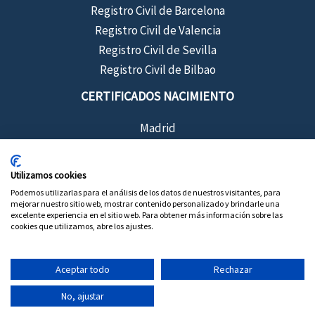
Registro Civil de Barcelona
Registro Civil de Valencia
Registro Civil de Sevilla
Registro Civil de Bilbao
CERTIFICADOS NACIMIENTO
Madrid
Barcelona
Sevilla
Utilizamos cookies
Valencia
Podemos utilizarlas para el análisis de los datos de nuestros visitantes, para
mejorar nuestro sitio web, mostrar contenido personalizado y brindarle una
Bilbao
excelente experiencia en el sitio web. Para obtener más información sobre las
cookies que utilizamos, abre los ajustes.
Aceptar todo
Rechazar
Copyright © 2026 Certificados de Registro Civil
No, ajustar