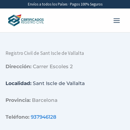
Ir
Envíos a todos los Países · Pagos 100% Seguros
al
contenido
Registro Civil de Sant Iscle de Vallalta
Dirección:
Carrer Escoles 2
Localidad:
Sant Iscle de Vallalta
Provincia:
Barcelona
Teléfono:
937946128