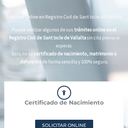
Trámites Online en Registro Civil de Sant Iscle de Vallalta
Puede realizar algunos de sus
trámites online en el
Registro Civil de Sant Iscle de Vallalta
sin cita previa ni
esperas.
Solicite su
certificado de nacimiento, matrimonio o
defunción
de forma sencilla y 100% segura.
Certificado de Nacimiento
SOLICITAR ONLINE