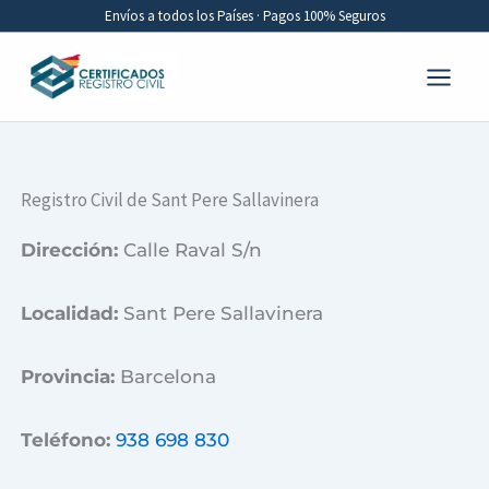
Ir
Envíos a todos los Países · Pagos 100% Seguros
al
contenido
Registro Civil de Sant Pere Sallavinera
Dirección:
Calle Raval S/n
Localidad:
Sant Pere Sallavinera
Provincia:
Barcelona
Teléfono:
938 698 830