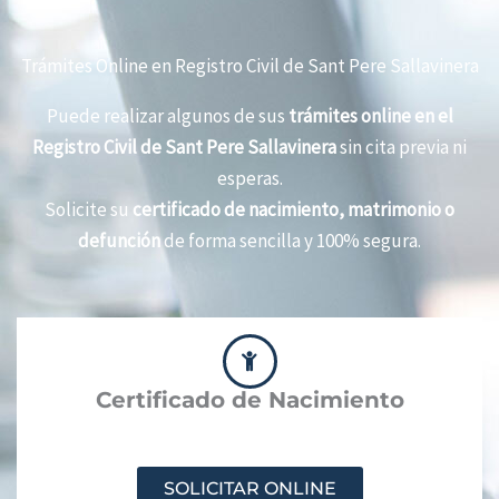
Trámites Online en Registro Civil de Sant Pere Sallavinera
Puede realizar algunos de sus
trámites online en el
Registro Civil de Sant Pere Sallavinera
sin cita previa ni
esperas.
Solicite su
certificado de nacimiento, matrimonio o
defunción
de forma sencilla y 100% segura.
Certificado de Nacimiento
SOLICITAR ONLINE