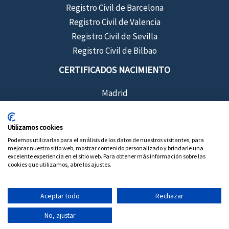
Registro Civil de Barcelona
Registro Civil de Valencia
Registro Civil de Sevilla
Registro Civil de Bilbao
CERTIFICADOS NACIMIENTO
Madrid
Barcelona
Sevilla
Utilizamos cookies
Valencia
Podemos utilizarlas para el análisis de los datos de nuestros visitantes, para
mejorar nuestro sitio web, mostrar contenido personalizado y brindarle una
Bilbao
excelente experiencia en el sitio web. Para obtener más información sobre las
cookies que utilizamos, abre los ajustes.
Aceptar todo
Rechazar
Copyright © 2026 Certificados de Registro Civil
No, ajustar