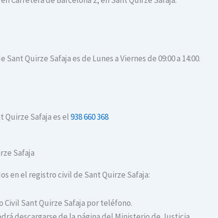
 en Carretera de Barcelona 2, en Sant Quirze Safaja.
de Sant Quirze Safaja es de Lunes a Viernes de 09:00 a 14:00.
t Quirze Safaja es el
938 660 368
irze Safaja
os en el registro civil de Sant Quirze Safaja:
o Civil Sant Quirze Safaja por teléfono.
drá descargarse de la página del Ministerio de Justicia.