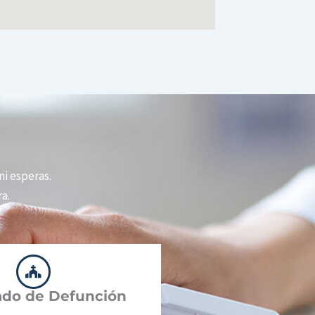
 ni esperas.
a.
cado de Defunción