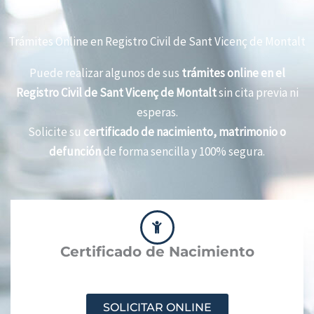
Trámites Online en Registro Civil de Sant Vicenç de Montalt
Puede realizar algunos de sus
trámites online en el
Registro Civil de Sant Vicenç de Montalt
sin cita previa ni
esperas.
Solicite su
certificado de nacimiento, matrimonio o
defunción
de forma sencilla y 100% segura.
Certificado de Nacimiento
SOLICITAR ONLINE