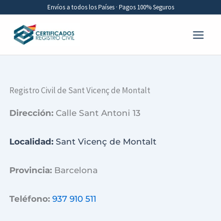
Ir
Envíos a todos los Países · Pagos 100% Seguros
al
contenido
Registro Civil de Sant Vicenç de Montalt
Dirección:
Calle Sant Antoni 13
Localidad:
Sant Vicenç de Montalt
Provincia:
Barcelona
Teléfono:
937 910 511