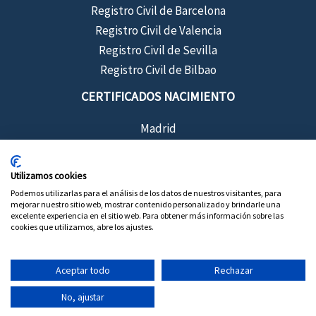
Registro Civil de Barcelona
Registro Civil de Valencia
Registro Civil de Sevilla
Registro Civil de Bilbao
CERTIFICADOS NACIMIENTO
Madrid
Barcelona
Sevilla
Utilizamos cookies
Valencia
Podemos utilizarlas para el análisis de los datos de nuestros visitantes, para
mejorar nuestro sitio web, mostrar contenido personalizado y brindarle una
Bilbao
excelente experiencia en el sitio web. Para obtener más información sobre las
cookies que utilizamos, abre los ajustes.
Aceptar todo
Rechazar
Copyright © 2026 Certificados de Registro Civil
No, ajustar