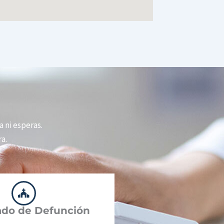
a ni esperas.
a.
cado de Defunción