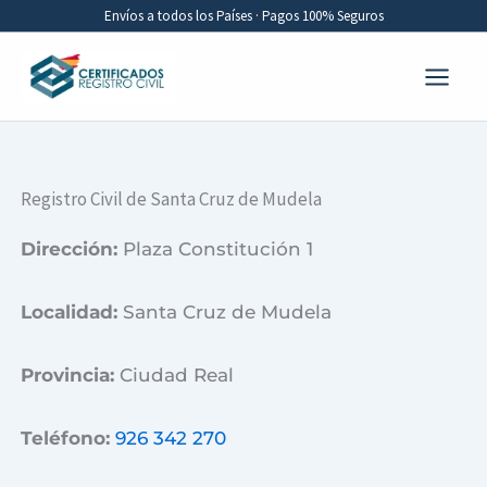
Ir
Envíos a todos los Países · Pagos 100% Seguros
al
contenido
Registro Civil de Santa Cruz de Mudela
Dirección:
Plaza Constitución 1
Localidad:
Santa Cruz de Mudela
Provincia:
Ciudad Real
Teléfono:
926 342 270