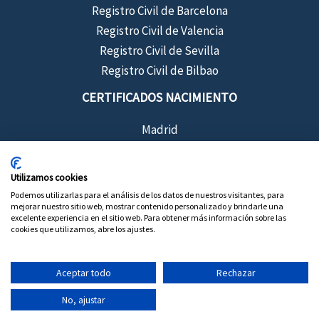
Registro Civil de Barcelona
Registro Civil de Valencia
Registro Civil de Sevilla
Registro Civil de Bilbao
CERTIFICADOS NACIMIENTO
Madrid
Barcelona
Sevilla
Utilizamos cookies
Valencia
Podemos utilizarlas para el análisis de los datos de nuestros visitantes, para
mejorar nuestro sitio web, mostrar contenido personalizado y brindarle una
Bilbao
excelente experiencia en el sitio web. Para obtener más información sobre las
cookies que utilizamos, abre los ajustes.
Aceptar todo
Rechazar
Copyright © 2026 Certificados de Registro Civil
No, ajustar