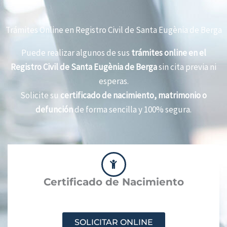
Trámites Online en Registro Civil de Santa Eugènia de Berga
Puede realizar algunos de sus
trámites online en el
Registro Civil de Santa Eugènia de Berga
sin cita previa ni
esperas.
Solicite su
certificado de nacimiento, matrimonio o
defunción
de forma sencilla y 100% segura.
Certificado de Nacimiento
SOLICITAR ONLINE