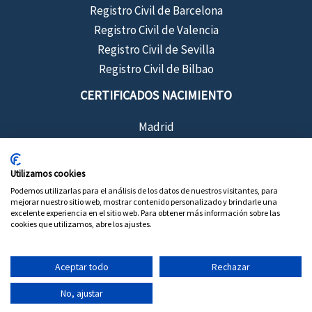
Registro Civil de Barcelona
Registro Civil de Valencia
Registro Civil de Sevilla
Registro Civil de Bilbao
CERTIFICADOS NACIMIENTO
Madrid
Barcelona
Sevilla
Utilizamos cookies
Valencia
Podemos utilizarlas para el análisis de los datos de nuestros visitantes, para
mejorar nuestro sitio web, mostrar contenido personalizado y brindarle una
Bilbao
excelente experiencia en el sitio web. Para obtener más información sobre las
cookies que utilizamos, abre los ajustes.
Aceptar todo
Rechazar
Copyright © 2026 Certificados de Registro Civil
No, ajustar