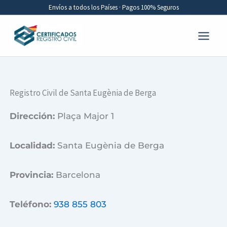
Ir
Envíos a todos los Países · Pagos 100% Seguros
al
contenido
Registro Civil de Santa Eugènia de Berga
Dirección:
Plaça Major 1
Localidad:
Santa Eugènia de Berga
Provincia:
Barcelona
Teléfono:
938 855 803