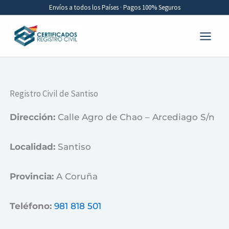
Ir
Envíos a todos los Países · Pagos 100% Seguros
al
contenido
Registro Civil de Santiso
Dirección:
Calle Agro de Chao – Arcediago S/n
Localidad:
Santiso
Provincia:
A Coruña
Teléfono:
981 818 501