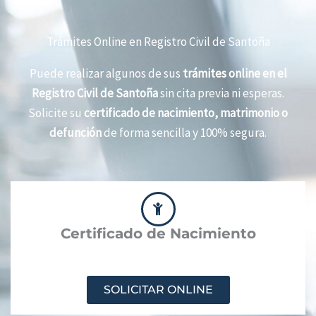
Trámites Online en Registro Civil de Santoña
Puede realizar algunos de sus
trámites online en el
Registro Civil de Santoña
sin cita previa ni esperas.
Solicite su
certificado de nacimiento, matrimonio o
defunción
de forma sencilla y 100% segura.
Certificado de Nacimiento
SOLICITAR ONLINE