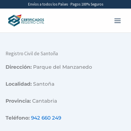
Ir
Envíos a todos los Países · Pagos 100% Seguros
al
contenido
Registro Civil de Santoña
Dirección:
Parque del Manzanedo
Localidad:
Santoña
Provincia:
Cantabria
Teléfono:
942 660 249