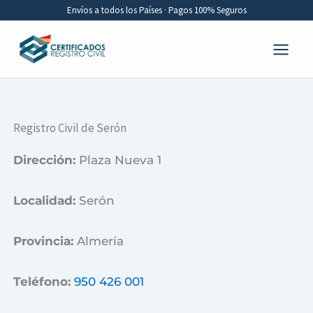
Ir
Envíos a todos los Países · Pagos 100% Seguros
al
contenido
Registro Civil de Serón
Dirección:
Plaza Nueva 1
Localidad:
Serón
Provincia:
Almería
Teléfono:
950 426 001