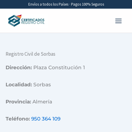
Ir
Envíos a todos los Países · Pagos 100% Seguros
al
contenido
Registro Civil de Sorbas
Dirección:
Plaza Constitución 1
Localidad:
Sorbas
Provincia:
Almería
Teléfono:
950 364 109