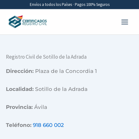
Ir
Envíos a todos los Países · Pagos 100% Seguros
al
contenido
Registro Civil de Sotillo de la Adrada
Dirección:
Plaza de la Concordia 1
Localidad:
Sotillo de la Adrada
Provincia:
Ávila
Teléfono:
918 660 002