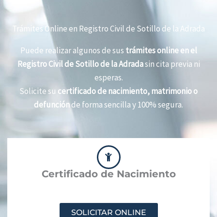
Trámites Online en Registro Civil de Sotillo de la Adrada
Puede realizar algunos de sus
trámites online en el
Registro Civil de Sotillo de la Adrada
sin cita previa ni
esperas.
Solicite su
certificado de nacimiento, matrimonio o
defunción
de forma sencilla y 100% segura.
Certificado de Nacimiento
SOLICITAR ONLINE