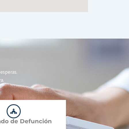
i esperas.
a.
cado de Defunción