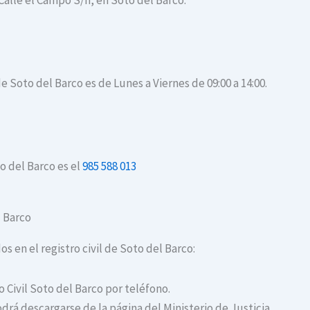
 Calle el Campo S/n, en Soto del Barco.
de Soto del Barco es de Lunes a Viernes de 09:00 a 14:00.
o del Barco es el
985 588 013
l Barco
os en el registro civil de Soto del Barco:
o Civil Soto del Barco por teléfono.
drá descargarse de la página del Ministerio de Justicia.