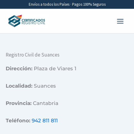
Ir
Envíos a todos los Países · Pagos 100% Seguros
al
contenido
Registro Civil de Suances
Dirección:
Plaza de Viares 1
Localidad:
Suances
Provincia:
Cantabria
Teléfono:
942 811 811