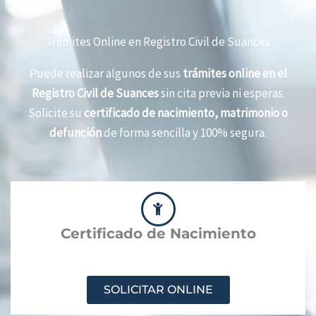
Trámites Online en Registro Civil de Suances
Puede realizar algunos de sus
trámites online en el
Registro Civil de Suances
sin cita previa ni esperas.
Solicite su
certificado de nacimiento, matrimonio o
defunción
de forma sencilla y 100% segura.
Certificado de Nacimiento
SOLICITAR ONLINE