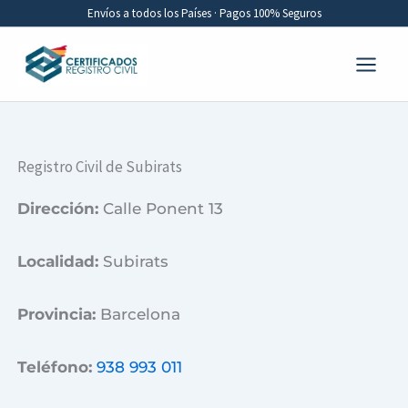
Ir
Envíos a todos los Países · Pagos 100% Seguros
al
contenido
Registro Civil de Subirats
Dirección:
Calle Ponent 13
Localidad:
Subirats
Provincia:
Barcelona
Teléfono:
938 993 011