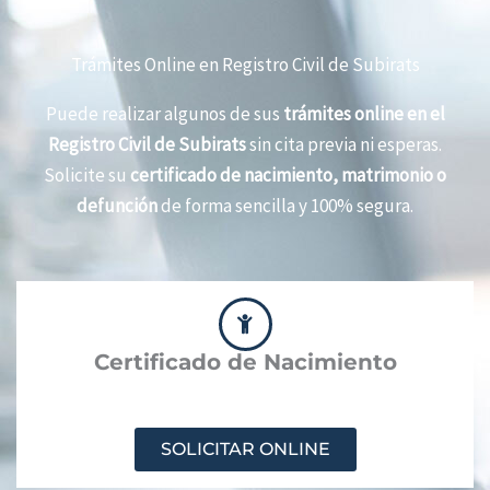
Trámites Online en Registro Civil de Subirats
Puede realizar algunos de sus
trámites online en el
Registro Civil de Subirats
sin cita previa ni esperas.
Solicite su
certificado de nacimiento, matrimonio o
defunción
de forma sencilla y 100% segura.
Certificado de Nacimiento
SOLICITAR ONLINE