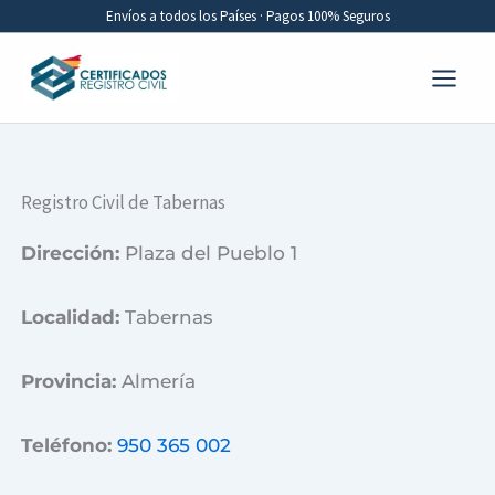
Ir
Envíos a todos los Países · Pagos 100% Seguros
al
contenido
Registro Civil de Tabernas
Dirección:
Plaza del Pueblo 1
Localidad:
Tabernas
Provincia:
Almería
Teléfono:
950 365 002