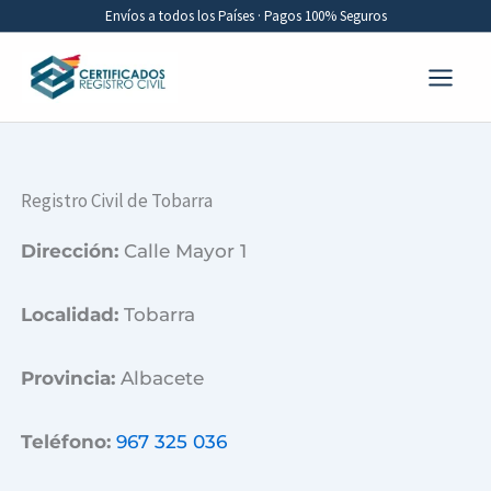
Ir
Envíos a todos los Países · Pagos 100% Seguros
al
contenido
Registro Civil de Tobarra
Dirección:
Calle Mayor 1
Localidad:
Tobarra
Provincia:
Albacete
Teléfono:
967 325 036