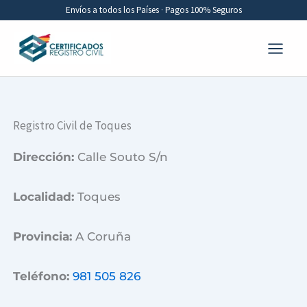
Ir
Envíos a todos los Países · Pagos 100% Seguros
al
contenido
Registro Civil de Toques
Dirección:
Calle Souto S/n
Localidad:
Toques
Provincia:
A Coruña
Teléfono:
981 505 826