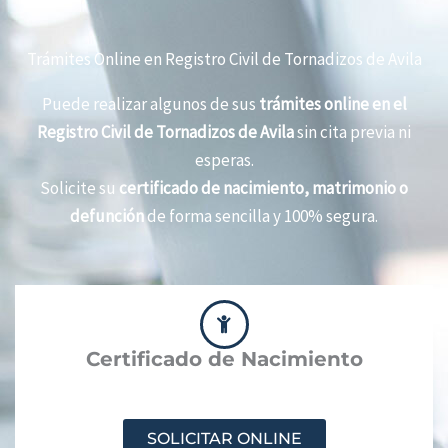
Trámites Online en Registro Civil de Tornadizos de Avila
Puede realizar algunos de sus
trámites online en el
Registro Civil de Tornadizos de Avila
sin cita previa ni
esperas.
Solicite su
certificado de nacimiento, matrimonio o
defunción
de forma sencilla y 100% segura.
Certificado de Nacimiento
SOLICITAR ONLINE