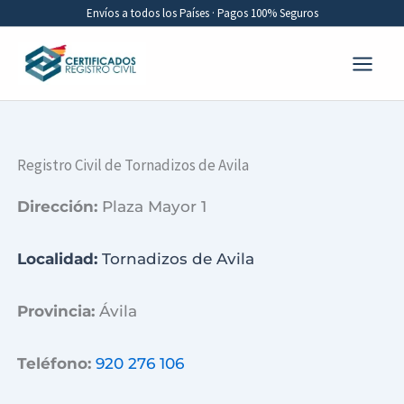
Ir
Envíos a todos los Países · Pagos 100% Seguros
al
contenido
Registro Civil de Tornadizos de Avila
Dirección:
Plaza Mayor 1
Localidad:
Tornadizos de Avila
Provincia:
Ávila
Teléfono:
920 276 106